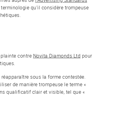
intes auprès de
l’Advertising Standards
terminologie qu’il considère trompeuse
thétiques.
 plainte contre
Novita Diamonds Ltd
pour
tiques.
s réapparaître sous la forme contestée.
liser de manière trompeuse le terme «
ualificatif clair et visible, tel que «