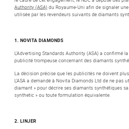
le cadre de cet engagement, le NDC a déposé des pla
Authority (ASA)
du Royaume-Uni afin de signaler une 
utilisée par les revendeurs suivants de diamants syn
1. NOVITA DIAMONDS
L’Advertising Standards Authority (ASA) a confirmé la
publicité trompeuse concernant des diamants synthé
La décision précise que les publicités ne doivent plu
L’ASA a demandé à Novita Diamonds Ltd de ne pas uti
diamant » pour décrire ses diamants synthétiques sans q
synthetic » ou toute formulation équivalente.
2. LINJER