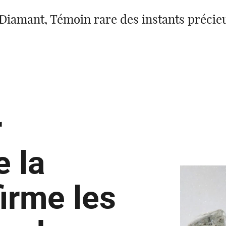
Diamant, Témoin rare des instants précie
r
e la
firme les